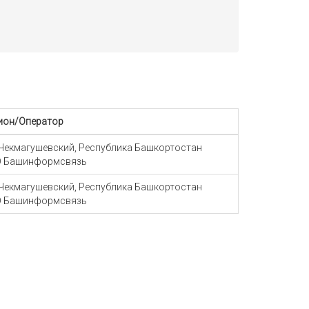
ион/Оператор
 Чекмагушевский, Республика Башкортостан
 Башинформсвязь
 Чекмагушевский, Республика Башкортостан
 Башинформсвязь