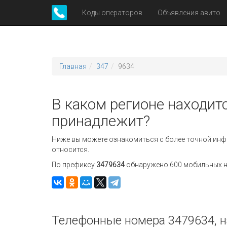
Коды операторов
Объявления авито
Главная
347
9634
В каком регионе находитс
принадлежит?
Ниже вы можете ознакомиться с более точной инф
относится.
По префиксу
3479634
обнаружено 600 мобильных но
Телефонные номера 3479634, н