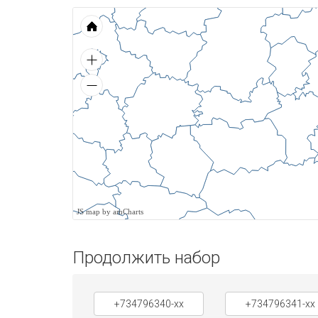
JS map by amCharts
Продолжить набор
+734796340-xx
+734796341-xx