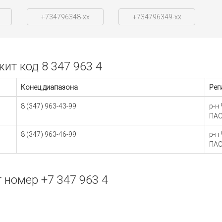
+734796348-xx
+734796349-xx
т код 8 347 963 4
Конец диапазона
Рег
8 (347) 963-43-99
р-н
ПАО
8 (347) 963-46-99
р-н
ПАО
номер +7 347 963 4