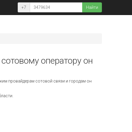
+7
Найти
 сотовому оператору он
ким провайдерам сотовой связи и городам он
бласти.