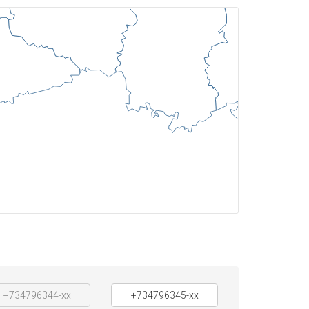
+734796344-xx
+734796345-xx