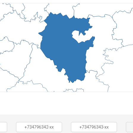
+734796342-xx
+734796343-xx