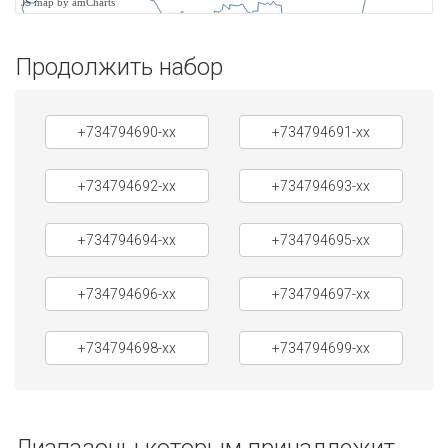
JS map by amCharts
Продолжить набор
+734794690-xx
+734794691-xx
+734794692-xx
+734794693-xx
+734794694-xx
+734794695-xx
+734794696-xx
+734794697-xx
+734794698-xx
+734794699-xx