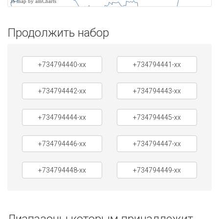
JS map by amCharts
Продолжить набор
+734794440-xx
+734794441-xx
+734794442-xx
+734794443-xx
+734794444-xx
+734794445-xx
+734794446-xx
+734794447-xx
+734794448-xx
+734794449-xx