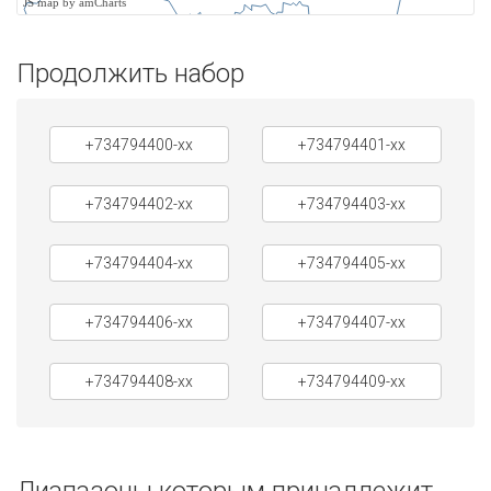
JS map by amCharts
Продолжить набор
+734794400-xx
+734794401-xx
+734794402-xx
+734794403-xx
+734794404-xx
+734794405-xx
+734794406-xx
+734794407-xx
+734794408-xx
+734794409-xx