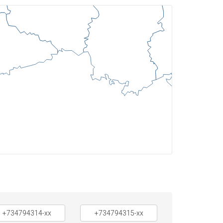
+734794314-xx
+734794315-xx