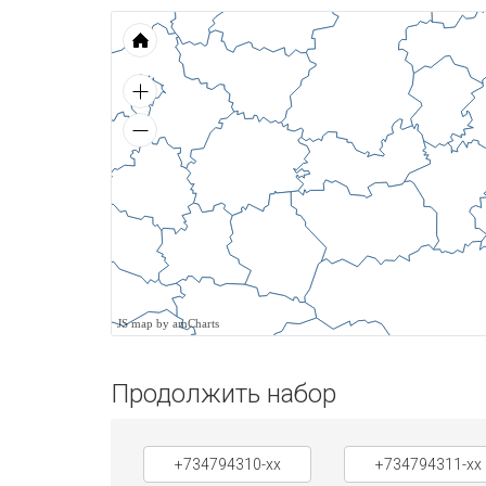
JS map by amCharts
Продолжить набор
+734794310-xx
+734794311-xx