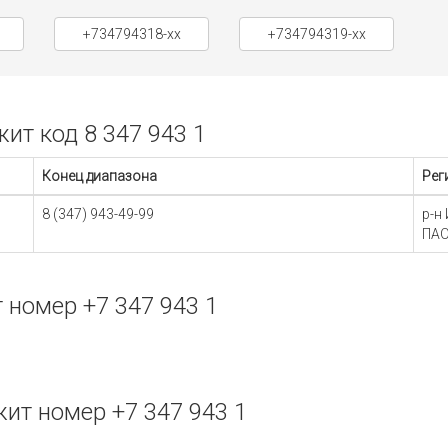
+734794318-xx
+734794319-xx
т код 8 347 943 1
Конец диапазона
Рег
8 (347) 943-49-99
р-н
ПАО
номер +7 347 943 1
т номер +7 347 943 1