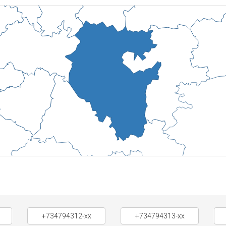
+734794312-xx
+734794313-xx