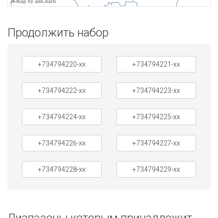
JS map by amCharts
Продолжить набор
+734794220-xx
+734794221-xx
+734794222-xx
+734794223-xx
+734794224-xx
+734794225-xx
+734794226-xx
+734794227-xx
+734794228-xx
+734794229-xx