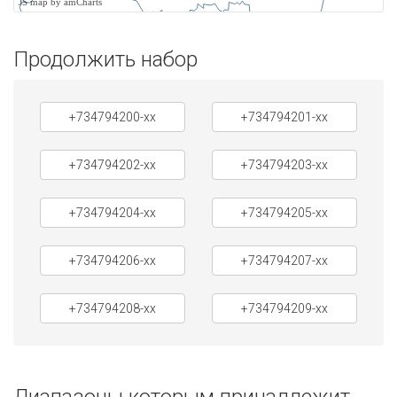
JS map by amCharts
Продолжить набор
+734794200-xx
+734794201-xx
+734794202-xx
+734794203-xx
+734794204-xx
+734794205-xx
+734794206-xx
+734794207-xx
+734794208-xx
+734794209-xx