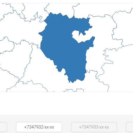
+7347932-xx-xx
+7347933-xx-xx