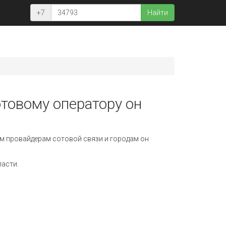
+7
Найти
отовому оператору он
м провайдерам сотовой связи и городам он
ласти.