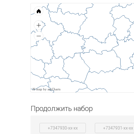
JS map by amCharts
Продолжить набор
+7347930-xx-xx
+7347931-xx-xx