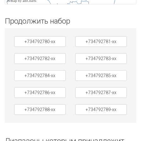
JS map by amCharts
Продолжить набор
+734792780-xx
+734792781-xx
+734792782-xx
+734792783-xx
+734792784-xx
+734792785-xx
+734792786-xx
+734792787-xx
+734792788-xx
+734792789-xx