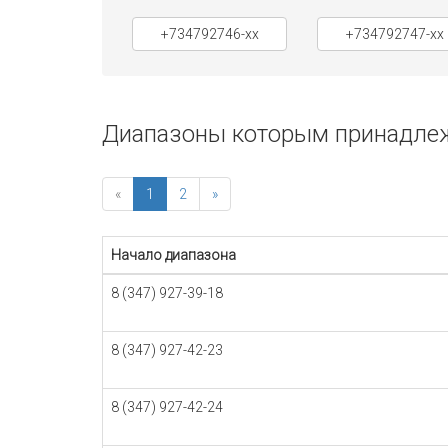
+734792746-xx
+734792747-xx
Диапазоны которым принадлежи
«
1
2
»
Начало диапазона
8 (347) 927-39-18
8 (347) 927-42-23
8 (347) 927-42-24