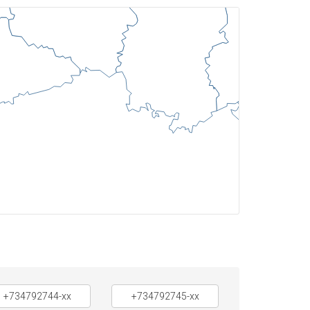
+734792744-xx
+734792745-xx