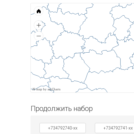
JS map by amCharts
Продолжить набор
+734792740-xx
+734792741-xx