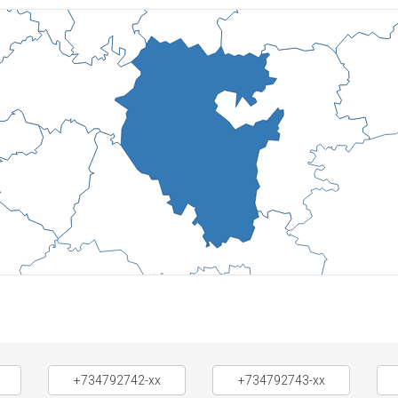
+734792742-xx
+734792743-xx