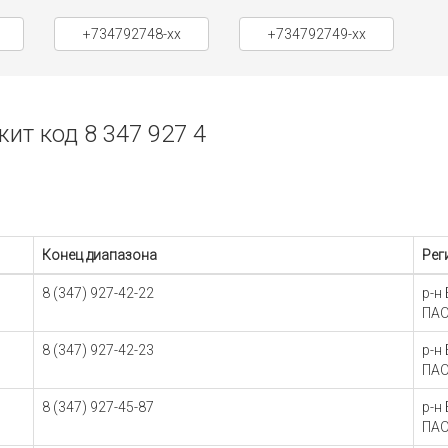
+734792748-xx
+734792749-xx
т код 8 347 927 4
Конец диапазона
Рег
8 (347) 927-42-22
р-н
ПАО
8 (347) 927-42-23
р-н
ПАО
8 (347) 927-45-87
р-н
ПАО