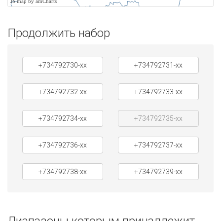
JS map by amCharts
Продолжить набор
+734792730-xx
+734792731-xx
+734792732-xx
+734792733-xx
+734792734-xx
+734792735-xx
+734792736-xx
+734792737-xx
+734792738-xx
+734792739-xx