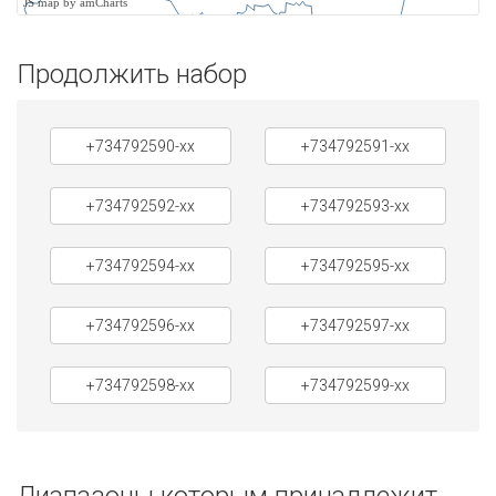
JS map by amCharts
Продолжить набор
+734792590-xx
+734792591-xx
+734792592-xx
+734792593-xx
+734792594-xx
+734792595-xx
+734792596-xx
+734792597-xx
+734792598-xx
+734792599-xx