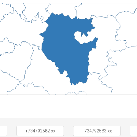
+734792582-xx
+734792583-xx