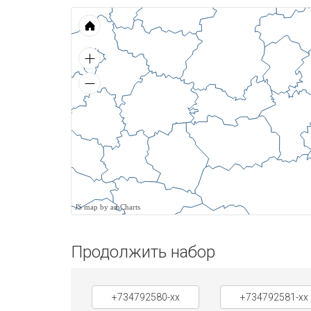
JS map by amCharts
Продолжить набор
+734792580-xx
+734792581-xx