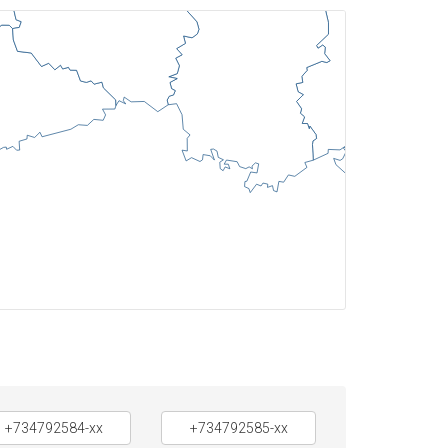
+734792584-xx
+734792585-xx