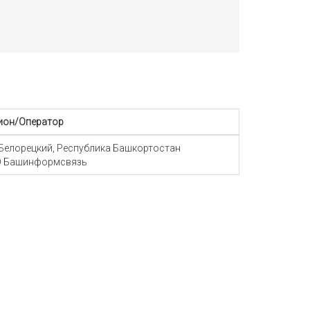
ион/Оператор
 Белорецкий, Республика Башкортостан
 Башинформсвязь