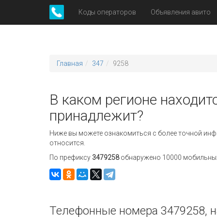
Коды операторов
Объявления авито
Главная
347
9258
В каком регионе находитс
принадлежит?
Ниже вы можете ознакомиться с более точной инф
относится.
По префиксу
3479258
обнаружено 10000 мобильных 
Телефонные номера 3479258, н