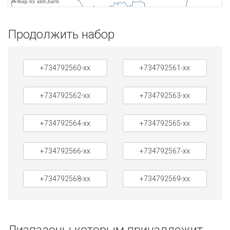
JS map by amCharts
Продолжить набор
+734792560-xx
+734792561-xx
+734792562-xx
+734792563-xx
+734792564-xx
+734792565-xx
+734792566-xx
+734792567-xx
+734792568-xx
+734792569-xx