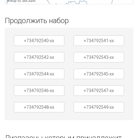
JS map by amCharts
Продолжить набор
+734792540-xx
+734792541-xx
+734792542-xx
+734792543-xx
+734792544-xx
+734792545-xx
+734792546-xx
+734792547-xx
+734792548-xx
+734792549-xx