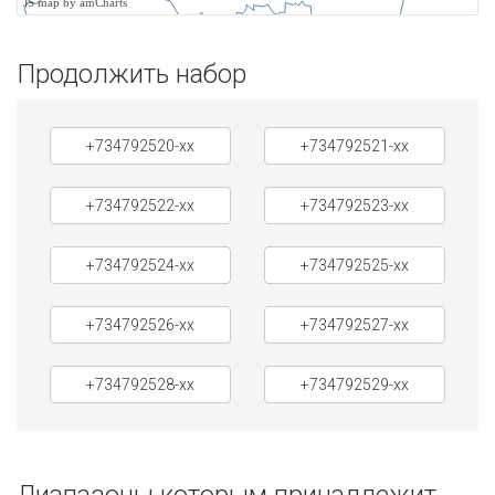
JS map by amCharts
Продолжить набор
+734792520-xx
+734792521-xx
+734792522-xx
+734792523-xx
+734792524-xx
+734792525-xx
+734792526-xx
+734792527-xx
+734792528-xx
+734792529-xx