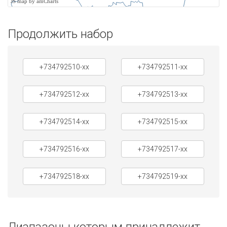
JS map by amCharts
Продолжить набор
+734792510-xx
+734792511-xx
+734792512-xx
+734792513-xx
+734792514-xx
+734792515-xx
+734792516-xx
+734792517-xx
+734792518-xx
+734792519-xx