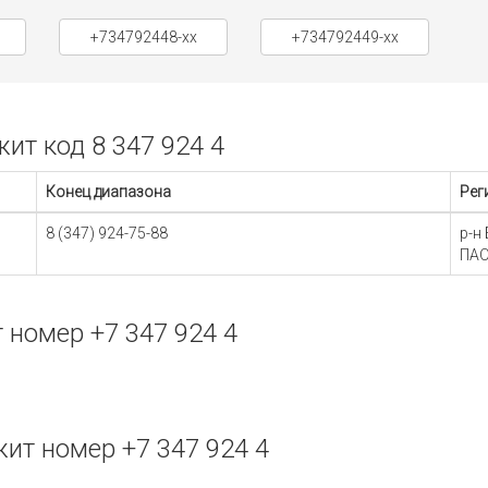
+734792448-xx
+734792449-xx
т код 8 347 924 4
Конец диапазона
Рег
8 (347) 924-75-88
р-н
ПАО
номер +7 347 924 4
т номер +7 347 924 4