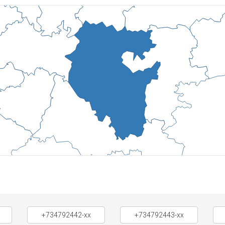
+734792442-xx
+734792443-xx