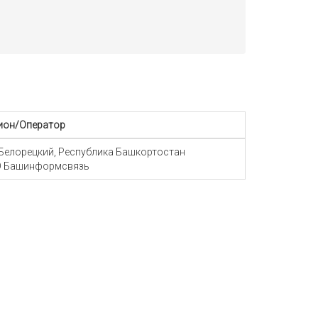
ион/Оператор
 Белорецкий, Республика Башкортостан
 Башинформсвязь