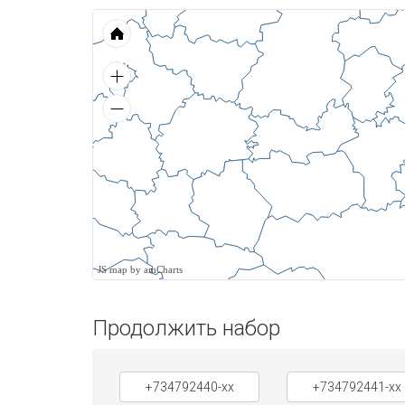
JS map by amCharts
Продолжить набор
+734792440-xx
+734792441-xx