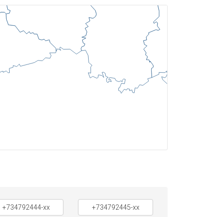
+734792444-xx
+734792445-xx