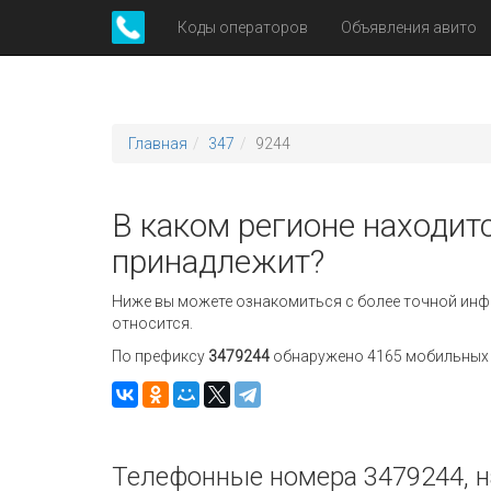
Коды операторов
Объявления авито
Главная
347
9244
В каком регионе находитс
принадлежит?
Ниже вы можете ознакомиться с более точной инф
относится.
По префиксу
3479244
обнаружено 4165 мобильных н
Телефонные номера 3479244, н