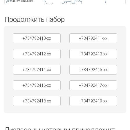
JS map by amCharts
Продолжить набор
+734792410-xx
+734792411-xx
+734792412-xx
+734792413-xx
+734792414-xx
+734792415-xx
+734792416-xx
+734792417-xx
+734792418-xx
+734792419-xx