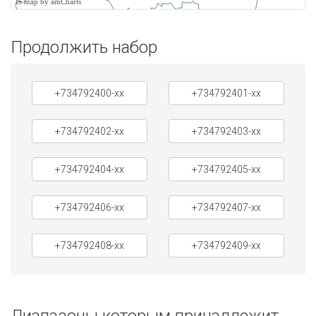
JS map by amCharts
Продолжить набор
+734792400-xx
+734792401-xx
+734792402-xx
+734792403-xx
+734792404-xx
+734792405-xx
+734792406-xx
+734792407-xx
+734792408-xx
+734792409-xx