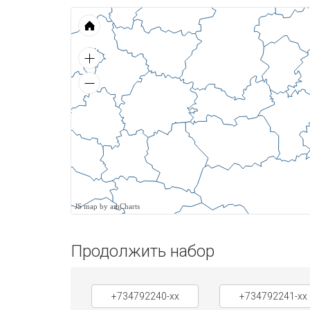
JS map by amCharts
Продолжить набор
+734792240-xx
+734792241-xx