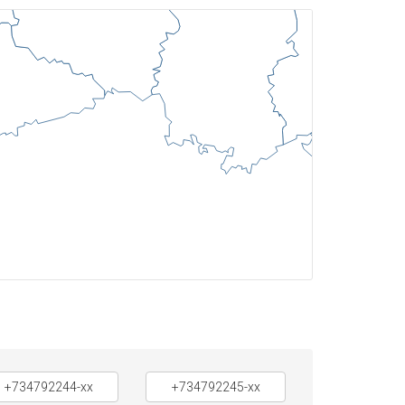
+734792244-xx
+734792245-xx