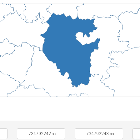
+734792242-xx
+734792243-xx