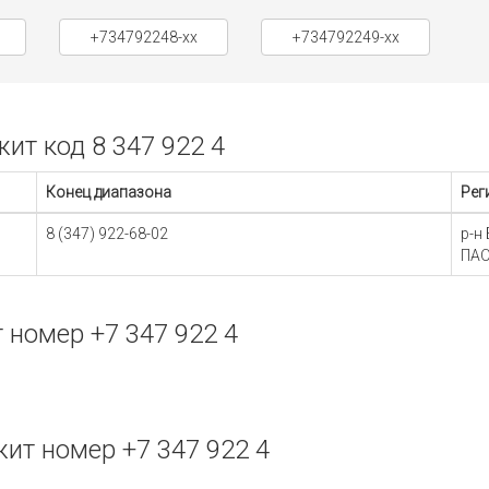
+734792248-xx
+734792249-xx
т код 8 347 922 4
Конец диапазона
Рег
8 (347) 922-68-02
р-н
ПАО
номер +7 347 922 4
т номер +7 347 922 4