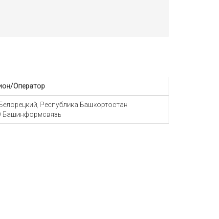
ион/Оператор
 Белорецкий, Республика Башкортостан
 Башинформсвязь