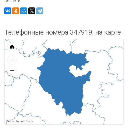
области.
Телефонные номера 347919, на карте
JS map by amCharts