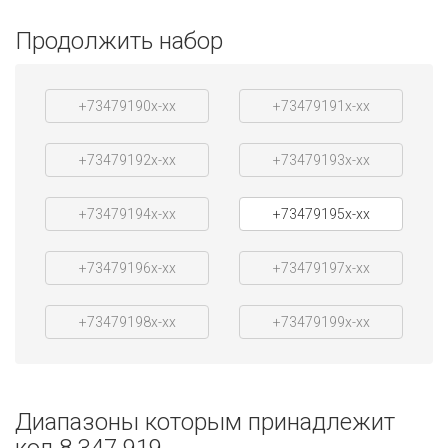
Продолжить набор
+73479190x-xx
+73479191x-xx
+73479192x-xx
+73479193x-xx
+73479194x-xx
+73479195x-xx
+73479196x-xx
+73479197x-xx
+73479198x-xx
+73479199x-xx
Диапазоны которым принадлежит