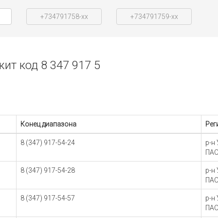
+734791758-xx
+734791759-xx
т код 8 347 917 5
Конец диапазона
Рег
8 (347) 917-54-24
р-н
ПАО
8 (347) 917-54-28
р-н
ПАО
8 (347) 917-54-57
р-н
ПАО