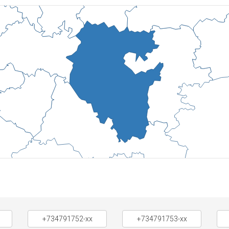
+734791752-xx
+734791753-xx