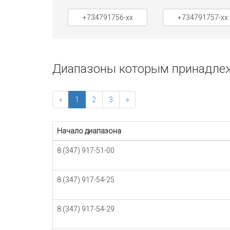
+734791756-xx
+734791757-xx
Диапазоны которым принадлежи
«
1
2
3
»
Начало диапазона
8 (347) 917-51-00
8 (347) 917-54-25
8 (347) 917-54-29