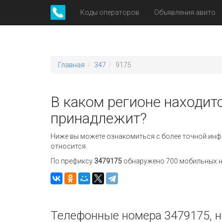
Коды операторов
Объявления авито
Главная
347
9175
В каком регионе находитс
принадлежит?
Ниже вы можете ознакомиться с более точной инф
относится.
По префиксу
3479175
обнаружено 700 мобильных но
Телефонные номера 3479175, н