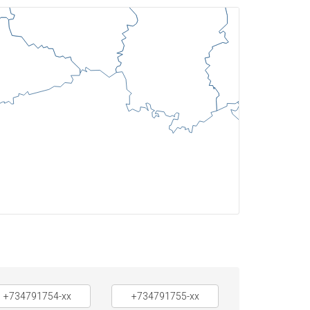
+734791754-xx
+734791755-xx