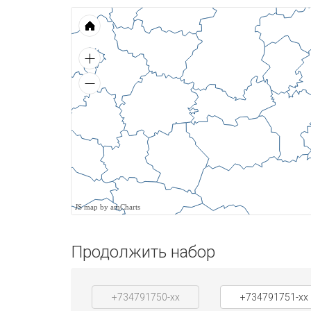
JS map by amCharts
Продолжить набор
+734791750-xx
+734791751-xx