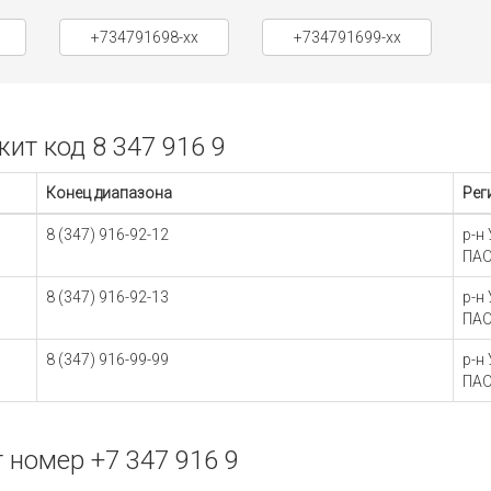
+734791698-xx
+734791699-xx
т код 8 347 916 9
Конец диапазона
Рег
8 (347) 916-92-12
р-н
ПАО
8 (347) 916-92-13
р-н
ПАО
8 (347) 916-99-99
р-н
ПАО
номер +7 347 916 9