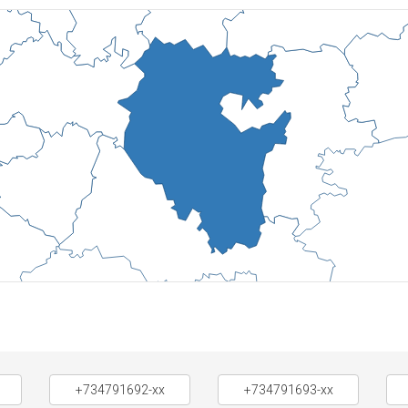
+734791692-xx
+734791693-xx