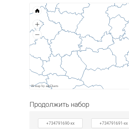
JS map by amCharts
Продолжить набор
+734791690-xx
+734791691-xx