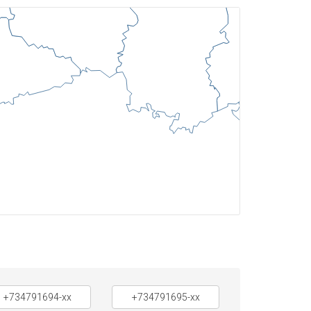
+734791694-xx
+734791695-xx