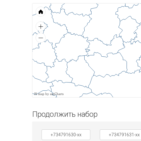
JS map by amCharts
Продолжить набор
+734791630-xx
+734791631-xx