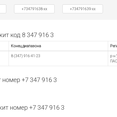
+734791638-xx
+734791639-xx
т код 8 347 916 3
Конец диапазона
Рег
8 (347) 916-41-23
р-н
ПАО
номер +7 347 916 3
т номер +7 347 916 3