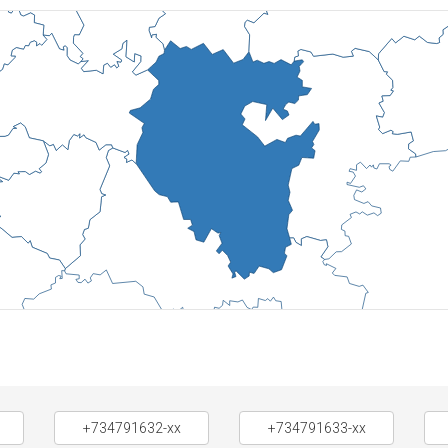
+734791632-xx
+734791633-xx