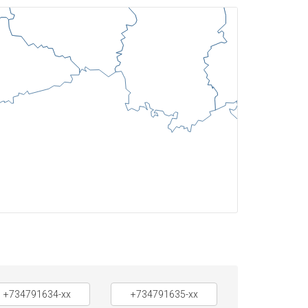
+734791634-xx
+734791635-xx