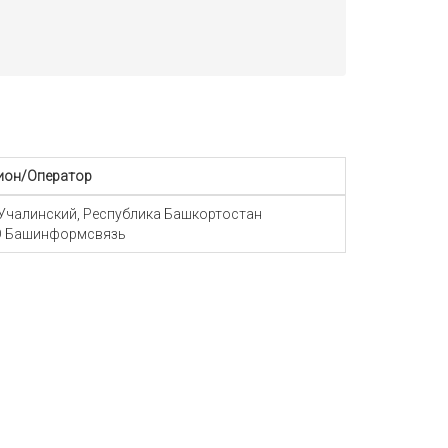
ион/Оператор
 Учалинский, Республика Башкортостан
 Башинформсвязь