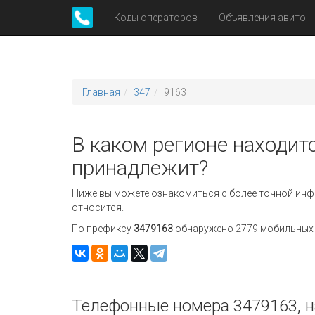
Коды операторов
Объявления авито
Главная
347
9163
В каком регионе находитс
принадлежит?
Ниже вы можете ознакомиться с более точной инф
относится.
По префиксу
3479163
обнаружено 2779 мобильных н
Телефонные номера 3479163, н