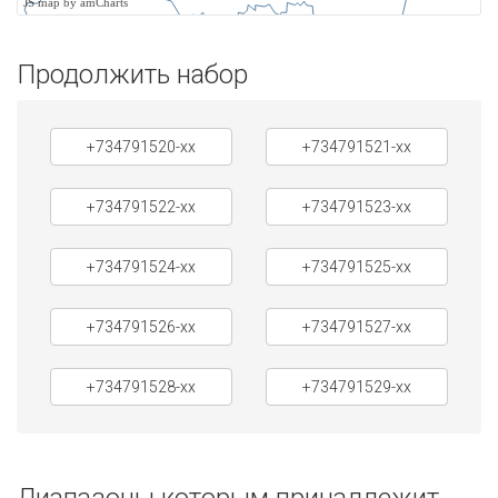
JS map by amCharts
Продолжить набор
+734791520-xx
+734791521-xx
+734791522-xx
+734791523-xx
+734791524-xx
+734791525-xx
+734791526-xx
+734791527-xx
+734791528-xx
+734791529-xx