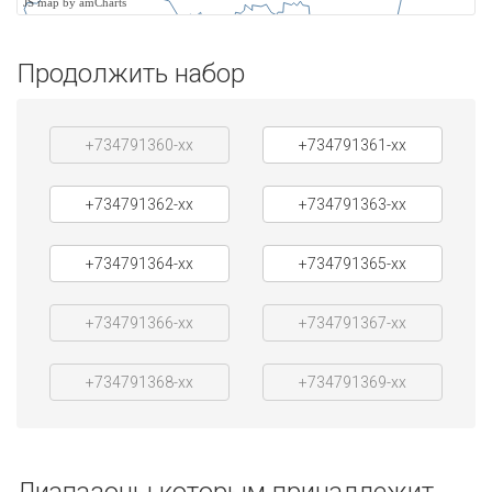
JS map by amCharts
Продолжить набор
+734791360-xx
+734791361-xx
+734791362-xx
+734791363-xx
+734791364-xx
+734791365-xx
+734791366-xx
+734791367-xx
+734791368-xx
+734791369-xx