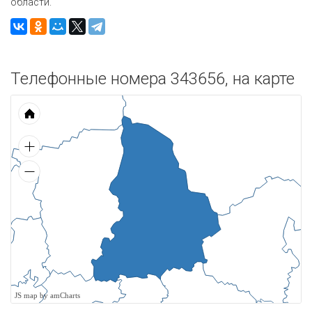
области.
Телефонные номера 343656, на карте
JS map by amCharts