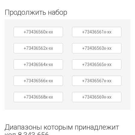
Продолжить набор
+73436560x-xx
+73436561x-xx
+73436562x-xx
+73436563x-xx
+73436564x-xx
+73436565x-xx
+73436566x-xx
+73436567x-xx
+73436568x-xx
+73436569x-xx
Диапазоны которым принадлежит