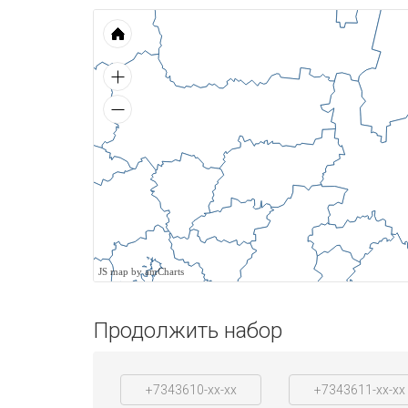
JS map by amCharts
Продолжить набор
+7343610-xx-xx
+7343611-xx-xx