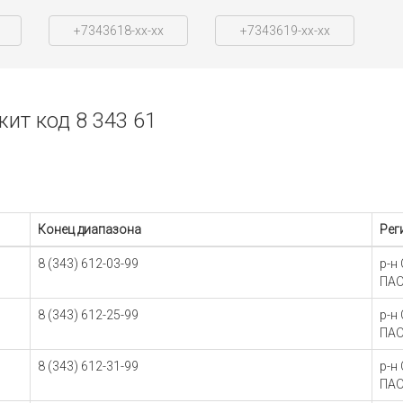
+7343618-xx-xx
+7343619-xx-xx
ит код 8 343 61
Конец диапазона
Рег
8 (343) 612-03-99
р-н
ПАО
8 (343) 612-25-99
р-н
ПАО
8 (343) 612-31-99
р-н
ПАО