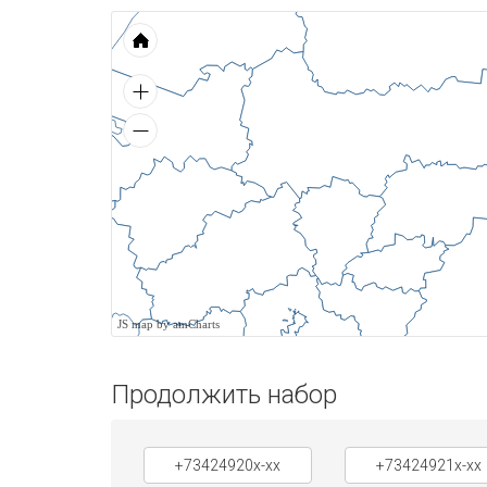
JS map by amCharts
Продолжить набор
+73424920x-xx
+73424921x-xx