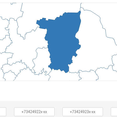
+73424922x-xx
+73424923x-xx