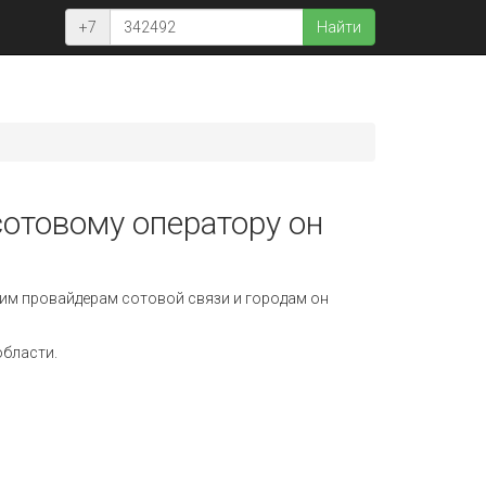
+7
Найти
сотовому оператору он
им провайдерам сотовой связи и городам он
области.