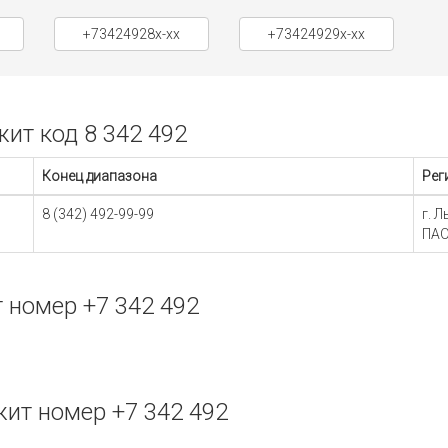
+73424928x-xx
+73424929x-xx
ит код 8 342 492
Конец диапазона
Рег
8 (342) 492-99-99
г. 
ПАО
 номер +7 342 492
ит номер +7 342 492