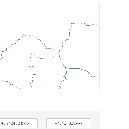
+73424924x-xx
+73424925x-xx