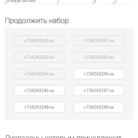
JS map by amCharts
Продолжить набор
+734243240-xx
+734243241-xx
+734243242-xx
+734243243-xx
+734243244-xx
+734243245-xx
+734243246-xx
+734243247-xx
+734243248-xx
+734243249-xx