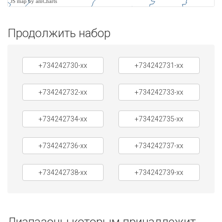
JS map by amCharts
Продолжить набор
+734242730-xx
+734242731-xx
+734242732-xx
+734242733-xx
+734242734-xx
+734242735-xx
+734242736-xx
+734242737-xx
+734242738-xx
+734242739-xx