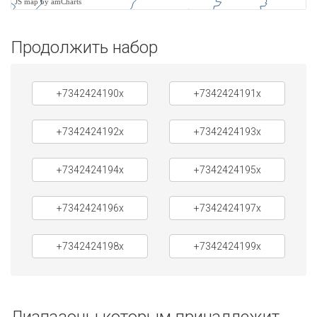
JS map by amCharts
Продолжить набор
+7342424190x
+7342424191x
+7342424192x
+7342424193x
+7342424194x
+7342424195x
+7342424196x
+7342424197x
+7342424198x
+7342424199x