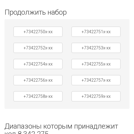
Продолжить набор
+73422750x-xx
+73422751x-xx
+73422752x-xx
+73422753x-xx
+73422754x-xx
+73422755x-xx
+73422756x-xx
+73422757x-xx
+73422758x-xx
+73422759x-xx
Диапазоны которым принадлежит