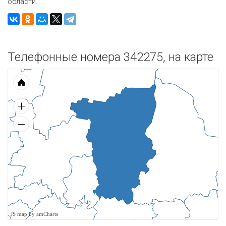
области.
Телефонные номера 342275, на карте
JS map by amCharts