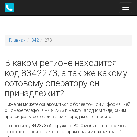
Toggl
navig
Главная
342
273
В каком регионе находится
код 8342273, а так же какому
сотовому оператору он
принадлежит?
Ниже вы можете ознакомиться с более точной информацией
о номере телефона +7342273 в международном виде, каким
провайдерам сотовой связи и городам он относится.
По префиксу
342273
обнаружено 8000 мобильных номеров,
которые относятся к 4 операторам связи и находятся в 1