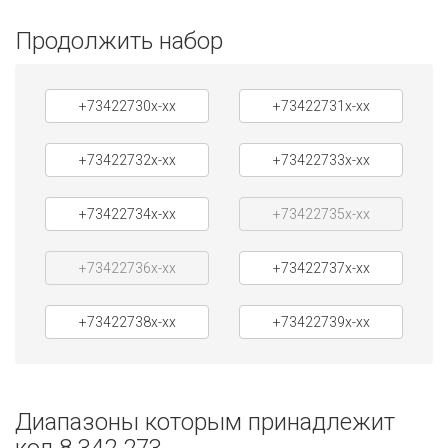
Продолжить набор
+73422730x-xx
+73422731x-xx
+73422732x-xx
+73422733x-xx
+73422734x-xx
+73422735x-xx
+73422736x-xx
+73422737x-xx
+73422738x-xx
+73422739x-xx
Диапазоны которым принадлежит