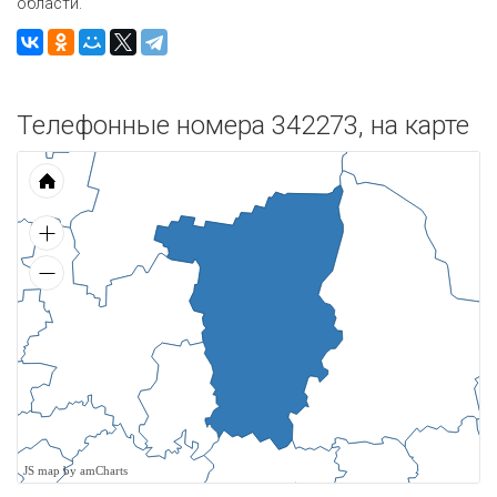
области.
Телефонные номера 342273, на карте
JS map by amCharts