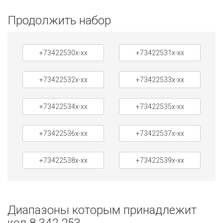
Продолжить набор
+73422530x-xx
+73422531x-xx
+73422532x-xx
+73422533x-xx
+73422534x-xx
+73422535x-xx
+73422536x-xx
+73422537x-xx
+73422538x-xx
+73422539x-xx
Диапазоны которым принадлежит