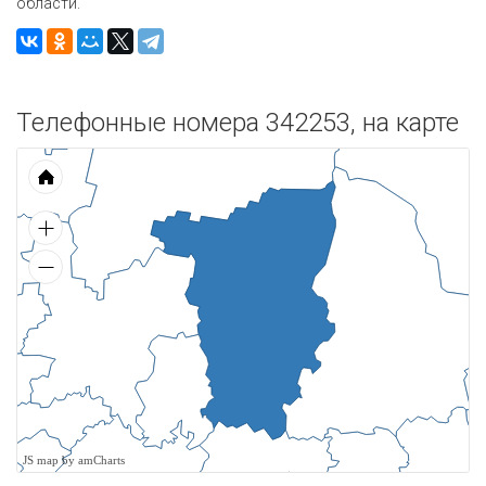
области.
Телефонные номера 342253, на карте
JS map by amCharts