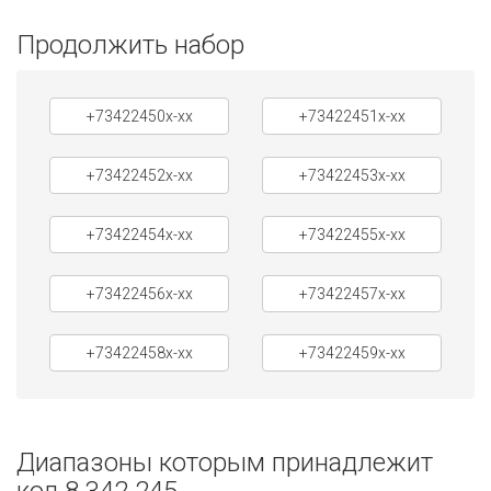
Продолжить набор
+73422450x-xx
+73422451x-xx
+73422452x-xx
+73422453x-xx
+73422454x-xx
+73422455x-xx
+73422456x-xx
+73422457x-xx
+73422458x-xx
+73422459x-xx
Диапазоны которым принадлежит