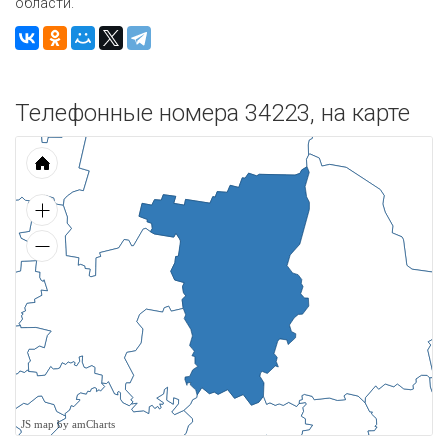
области.
Телефонные номера 34223, на карте
JS map by amCharts