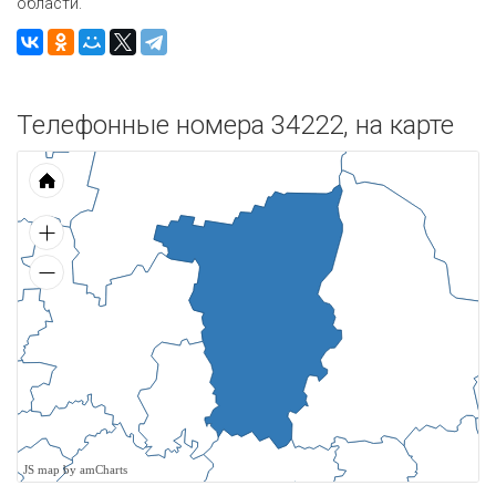
области.
Телефонные номера 34222, на карте
JS map by amCharts