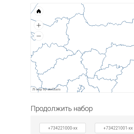
JS map by amCharts
Продолжить набор
+734221000-xx
+734221001-xx