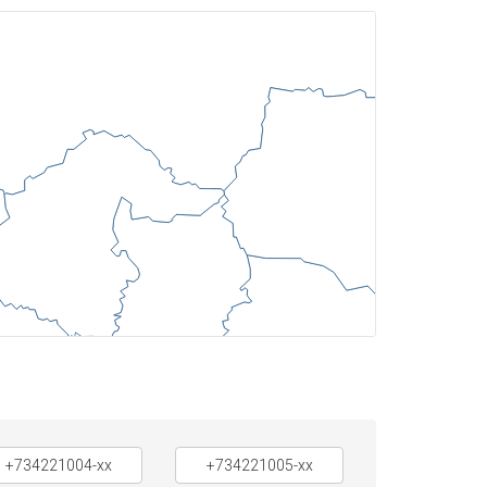
+734221004-xx
+734221005-xx