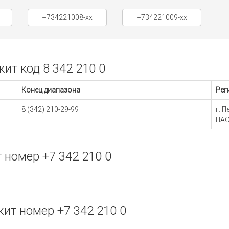
+734221008-xx
+734221009-xx
т код 8 342 210 0
Конец диапазона
Рег
8 (342) 210-29-99
г. 
ПАО
номер +7 342 210 0
т номер +7 342 210 0