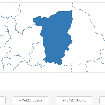
+734221002-xx
+734221003-xx