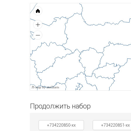
JS map by amCharts
Продолжить набор
+734220850-xx
+734220851-xx