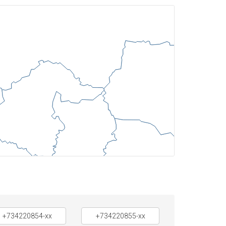
+734220854-xx
+734220855-xx