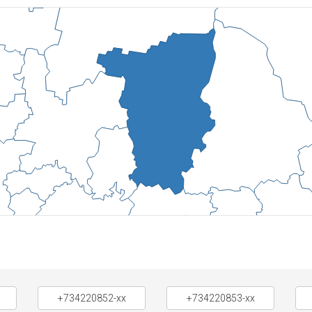
+734220852-xx
+734220853-xx