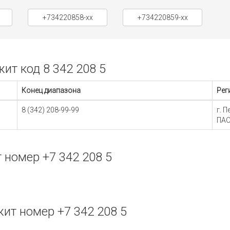
+734220858-xx
+734220859-xx
т код 8 342 208 5
Конец диапазона
Рег
8 (342) 208-99-99
г. 
ПАО
номер +7 342 208 5
т номер +7 342 208 5