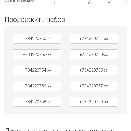
JS map by amCharts
Продолжить набор
+734220750-xx
+734220751-xx
+734220752-xx
+734220753-xx
+734220754-xx
+734220755-xx
+734220756-xx
+734220757-xx
+734220758-xx
+734220759-xx