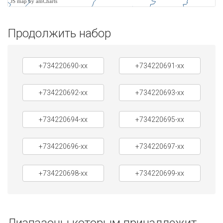
JS map by amCharts
Продолжить набор
+734220690-xx
+734220691-xx
+734220692-xx
+734220693-xx
+734220694-xx
+734220695-xx
+734220696-xx
+734220697-xx
+734220698-xx
+734220699-xx