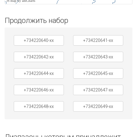
JS map by amCharts
Продолжить набор
+734220640-xx
+734220641-xx
+734220642-xx
+734220643-xx
+734220644-xx
+734220645-xx
+734220646-xx
+734220647-xx
+734220648-xx
+734220649-xx