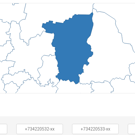
+734220532-xx
+734220533-xx