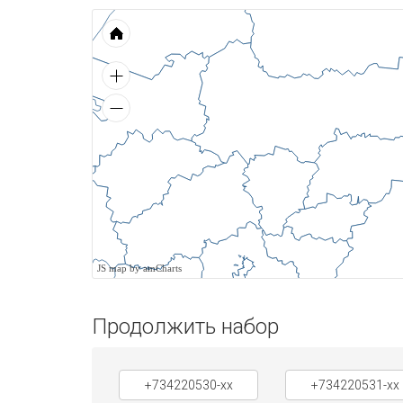
JS map by amCharts
Продолжить набор
+734220530-xx
+734220531-xx