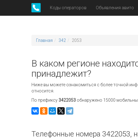
Коды операторов
Объявления авито
Главная
342
2053
В каком регионе находитс
принадлежит?
Ниже вы можете ознакомиться с более точной инф
относится.
По префиксу
3422053
обнаружено 15000 мобильных 
Телефонные номера 3422053, н