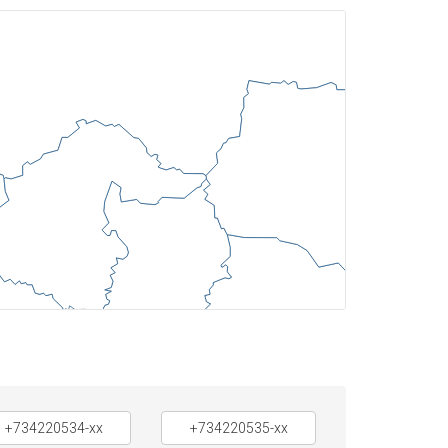
+734220534-xx
+734220535-xx