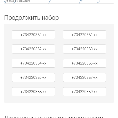
JS map by amCharts
Продолжить набор
+734220380-xx
+734220381-xx
+734220382-xx
+734220383-xx
+734220384-xx
+734220385-xx
+734220386-xx
+734220387-xx
+734220388-xx
+734220389-xx