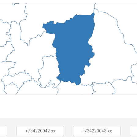
+734220042-xx
+734220043-xx