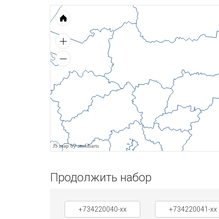
JS map by amCharts
Продолжить набор
+734220040-xx
+734220041-xx