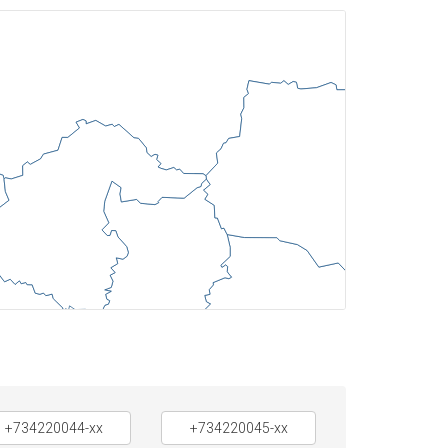
+734220044-xx
+734220045-xx