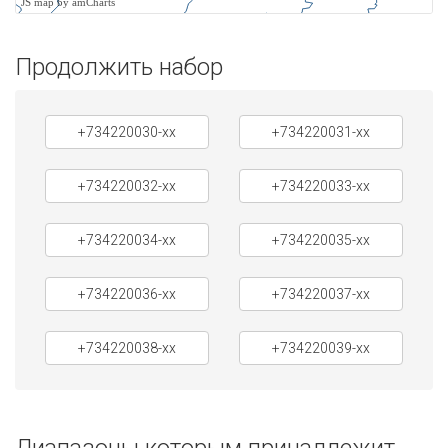
JS map by amCharts
Продолжить набор
+734220030-xx
+734220031-xx
+734220032-xx
+734220033-xx
+734220034-xx
+734220035-xx
+734220036-xx
+734220037-xx
+734220038-xx
+734220039-xx