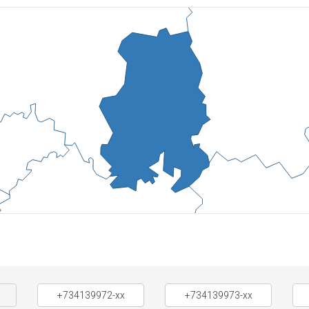
+734139972-xx
+734139973-xx