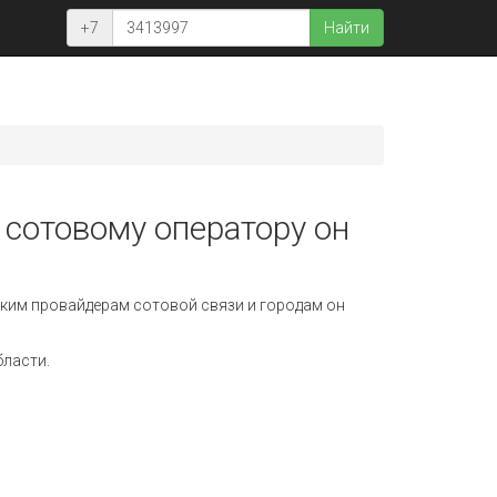
+7
Найти
 сотовому оператору он
ким провайдерам сотовой связи и городам он
бласти.