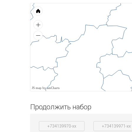
JS map by amCharts
Продолжить набор
+734139970-xx
+734139971-xx