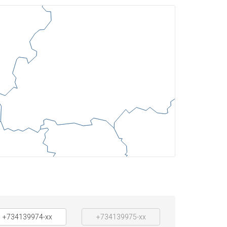
+734139974-xx
+734139975-xx