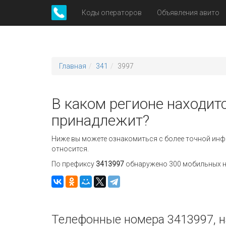
Коды операторов
Объявления авито
Главная
341
3997
В каком регионе находитс
принадлежит?
Ниже вы можете ознакомиться с более точной инф
относится.
По префиксу
3413997
обнаружено 300 мобильных но
Телефонные номера 3413997, н