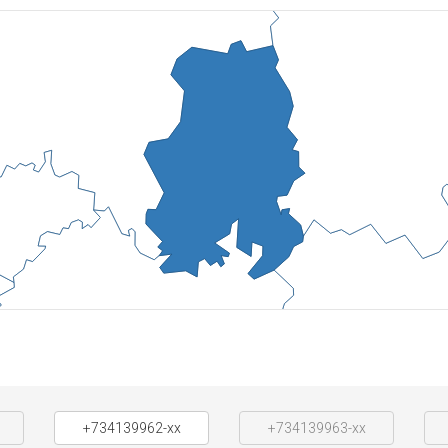
+734139962-xx
+734139963-xx