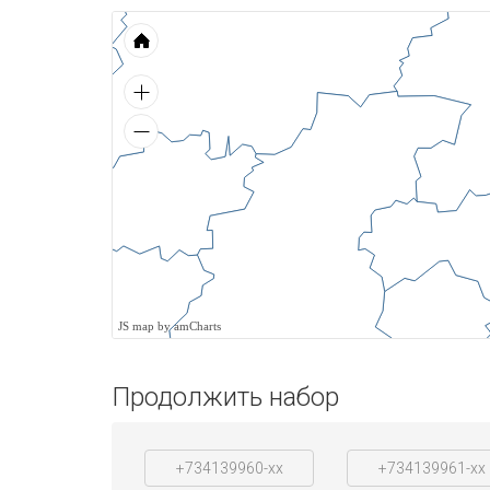
JS map by amCharts
Продолжить набор
+734139960-xx
+734139961-xx