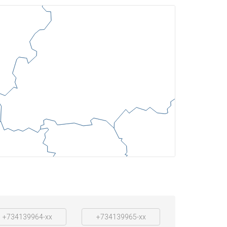
+734139964-xx
+734139965-xx