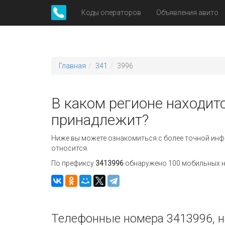
Коды операторов
Объявления авито
Главная
341
3996
В каком регионе находитс
принадлежит?
Ниже вы можете ознакомиться с более точной инф
относится.
По префиксу
3413996
обнаружено 100 мобильных но
Телефонные номера 3413996, н