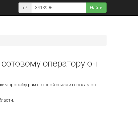
+7
Найти
 сотовому оператору он
ким провайдерам сотовой связи и городам он
бласти.